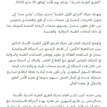
“الطرق الطبية الحديثة”، وذلك يوم الأحد الموافق 25 مايو 2025.
وتهدف شركة “الترياق الأولى الطبية” إحدى شركات “وادي جدة” إلى
تحويل المخرجات البحثية إلى منتجات ذات أثر طبي واقتصادي ملموس
من خلال تطوير، تسجيل، وتسويق منتجات الرعاية الصحية المتنوعة، بما
في ذلك المنتجات الطبية، الدوائية، والعشبية.
وأوضح المشرف العام على شركة الترياق الأولى الطبية، الأستاذ الدكتور
نبيل عبدالحفيظ الحكمي، أن الهدف الرئيسي من الشراكة الاستراتيجية
يتمثل في المساهمة الفعّالة في تطوير وتوطين الصناعات الطبية والدوائية
في المملكة بالتعاون الوثيق مع القطاع الخاص. وأضاف أن الشركة تسعى
من خلال هذه الشراكة إلى تقديم منتجات طبية ودوائية ذات قيمة
مضافة للسوق السعودي، وأن تكون هذه المبادرة نقطة انطلاق لمشاريع
مشتركة عديدة في المجال الصحي، تسهم بدورها في تعزيز الأمن الطبي
والدوائي في وطننا الغالي.
ومن جانبه، أعرب المدير العام لشركة الطرق الطبية الحديثة، الأستاذ
عبدالرحمن بن طارق الشهري، عن فخره بهذه الشراكة الاستراتيجية مع
شركة الترياق الأولى الطبية، مؤكدًا حرص الشركة على التعاون المشترك في